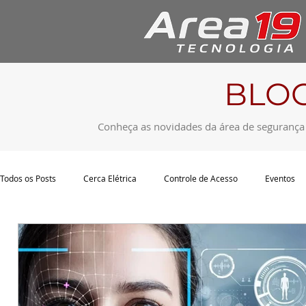
BLO
Conheça as novidades da área de segurança
Todos os Posts
Cerca Elétrica
Controle de Acesso
Eventos
Projetos de Segurança Eletrônica
Segurança Eletrônica
Cab
Segurança de Subestações de Energia
CFTV
Portaria Virtual